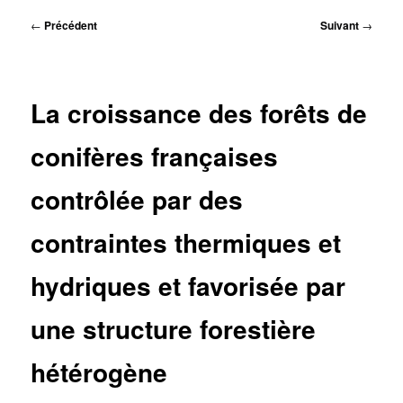
principal
Navigation
←
Précédent
Suivant
→
des
articles
La croissance des forêts de
conifères françaises
contrôlée par des
contraintes thermiques et
hydriques et favorisée par
une structure forestière
hétérogène