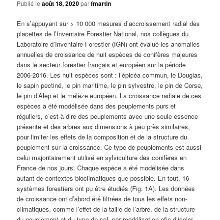
Publié le
août 18, 2020
par
fmartin
En s’appuyant sur > 10 000 mesures d’accroissement radial des
placettes de l’Inventaire Forestier National, nos collègues du
Laboratoire d’Inventaire Forestier (IGN) ont évalué les anomalies
annuelles de croissance de huit espèces de conifères majeures
dans le secteur forestier français et européen sur la période
2006-2016. Les huit espèces sont : l’épicéa commun, le Douglas,
le sapin pectiné, le pin maritime, le pin sylvestre, le pin de Corse,
le pin d’Alep et le mélèze européen. La croissance radiale de ces
espèces a été modélisée dans des peuplements purs et
réguliers, c’est-à-dire des peuplements avec une seule essence
présente et des arbres aux dimensions à peu près similaires,
pour limiter les effets de la composition et de la structure du
peuplement sur la croissance. Ce type de peuplements est aussi
celui majoritairement utilisé en sylviculture des conifères en
France de nos jours. Chaque espèce a été modélisée dans
autant de contextes bioclimatiques que possible. En tout, 16
systèmes forestiers ont pu être étudiés (Fig. 1A). Les données
de croissance ont d’abord été filtrées de tous les effets non-
climatiques, comme l’effet de la taille de l’arbre, de la structure
du peuplement et du type de sol, par modélisation afin d’isoler