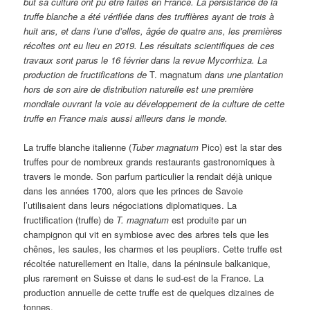
but sa culture ont pu être faites en France. La persistance de la
truffe blanche a été vérifiée dans des truffières ayant de trois à
huit ans, et dans l’une d’elles, âgée de quatre ans, les premières
récoltes ont eu lieu en 2019. Les résultats scientifiques de ces
travaux sont parus le 16 février dans la revue Mycorrhiza. La
production de fructifications de
T. magnatum
dans une plantation
hors de son aire de distribution naturelle est une première
mondiale ouvrant la voie au développement de la culture de cette
truffe en France mais aussi ailleurs dans le monde.
La truffe blanche italienne (
Tuber magnatum
Pico) est la star des
truffes pour de nombreux grands restaurants gastronomiques à
travers le monde. Son parfum particulier la rendait déjà unique
dans les années 1700, alors que les princes de Savoie
l’utilisaient dans leurs négociations diplomatiques. La
fructification (truffe) de
T. magnatum
est produite par un
champignon qui vit en symbiose avec des arbres tels que les
chênes, les saules, les charmes et les peupliers. Cette truffe est
récoltée naturellement en Italie, dans la péninsule balkanique,
plus rarement en Suisse et dans le sud-est de la France. La
production annuelle de cette truffe est de quelques dizaines de
tonnes.