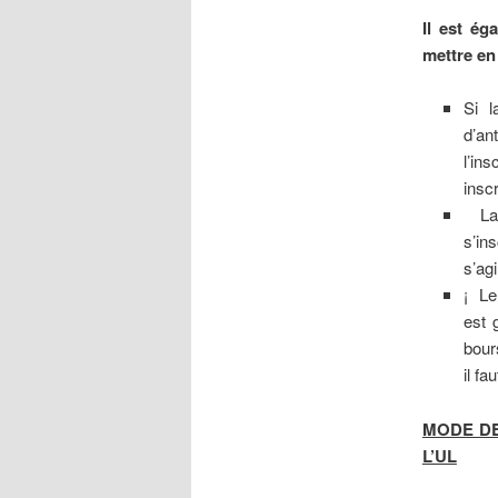
Il est ég
mettre en
Si l
d’an
l’ins
inscr
La b
s’ins
s’ag
¡ Le
est 
bour
il f
MODE DE
L’UL