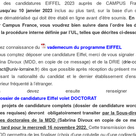
t des candidatures EIFFEL 2023 auprès de CAMPUS Fra
jusqu’au 10 janvier 2023
inclus au plus tard, sur la base d’un 
e dématérialisé qui doit être établi en ligne avant d’être soumis.
En
r Campus France, vous voudrez bien suivre dans l’ordre les d
la procédure interne définie par l’UL, telles que décrites ci-dess
ez connaissance du
vademecum du programme EIFFEL
ous comptez déposer une candidature Eiffel, merci de vous signaler
ina Divoux (MDD, en copie de ce message) et de la DRIE (
drie-c
act@univ-lorraine.fr
) dès que possible après réception du présent m
isant la nationalité du candidat et le dernier établissement d’en
rieur fréquenté à l’étranger.
ous devez ensuite renseigne
ossier de candidature Eiffel volet DOCTORAT
 projets de candidature complets (dossier de candidature wor
tes requises) devront obligatoirement transiter
par la Sous-dir
des doctorales de la MDD
(Sabrina Divoux en copie de ce me
 tard pour le mercredi 16 novembre 2022.
Cette transmission des
DD permettra de les finaliser (choix d’une cotutelle ou d’une codirecti