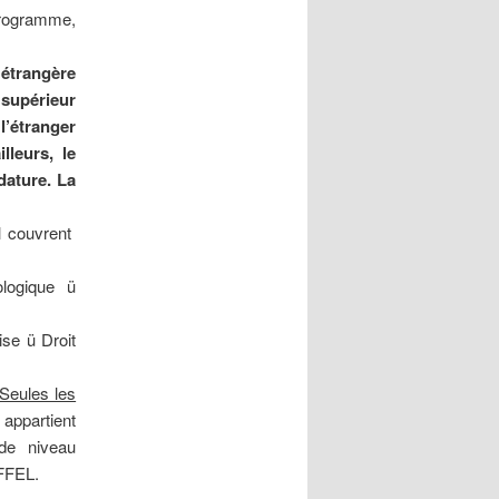
 programme,
 étrangère
 supérieur
’étranger
lleurs, le
dature. La
l couvrent
logique ü
ise ü Droit
Seules les
l appartient
de niveau
FFEL.