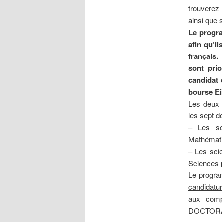
trouverez 
ainsi que 
Le progra
afin qu’i
français
sont prio
candidat 
bourse Ei
Les deux 
les sept d
– Les sc
Mathématiq
– Les scie
Sciences 
Le progra
candidatu
aux comp
DOCTORAT 