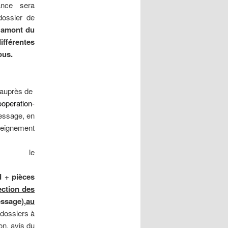
nce sera
dossier de
 amont du
ifférentes
ous.
 auprès de
ooperation-
essage, en
seignement
r le
d + pièces
ection des
ssage),
au
 dossiers à
on, avis du