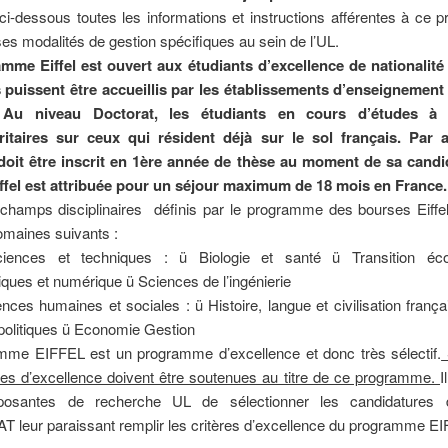
ci-dessous toutes les informations et instructions afférentes à ce
ses modalités de gestion spécifiques au sein de l’UL.
mme Eiffel est ouvert aux étudiants d’excellence de nationalité
ls puissent être accueillis par les établissements d’enseignement
. Au niveau Doctorat, les étudiants en cours d’études à l
ritaires sur ceux qui résident déjà sur le sol français. Par ai
doit être inscrit en 1ère année de thèse au moment de sa candi
ffel est attribuée pour un séjour maximum de 18 mois en France.
champs disciplinaires définis par le programme des bourses Eiffe
omaines suivants :
iences et techniques : ü Biologie et santé ü Transition éco
ues et numérique ü Sciences de l’ingénierie
nces humaines et sociales : ü Histoire, langue et civilisation frança
politiques ü Economie Gestion
mme EIFFEL est un programme d’excellence et donc très sélectif.
res d’excellence doivent être soutenues au titre de ce programme.
I
osantes de recherche UL de sélectionner les candidatures 
leur paraissant remplir les critères d’excellence du programme EI