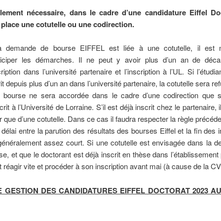
alement nécessaire, dans le cadre d’une candidature Eiffel Do
 place une cotutelle ou une codirection.
a demande de bourse EIFFEL est liée à une cotutelle, il est 
ticiper les démarches. Il ne peut y avoir plus d’un an de déca
cription dans l’université partenaire et l’inscription à l’UL. Si l’étudi
it depuis plus d’un an dans l’université partenaire, la cotutelle sera re
ourse ne sera accordée dans le cadre d’une codirection que si 
crit à l’Université de Lorraine. S’il est déjà inscrit chez le partenaire, 
ir que d’une cotutelle. Dans ce cas il faudra respecter la règle précéd
 délai entre la parution des résultats des bourses Eiffel et la fin des i
généralement assez court. Si une cotutelle est envisagée dans la 
se, et que le doctorant est déjà inscrit en thèse dans l’établissement 
aut réagir vite et procéder à son inscription avant mai (à cause de la C
 GESTION DES CANDIDATURES EIFFEL DOCTORAT 2023 AU