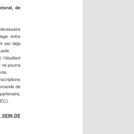
ctorat, de
nécessaire
lage entre
ant est déjà
fusée.
l’étudiant
il ne pourra
ente.
nscriptions
demande de
partenaire,
VEC).
 SEIN DE