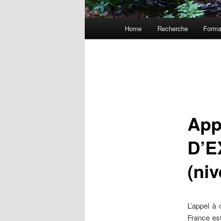
Menu
Home
Recherche
Forma
Aller
principal
au
contenu
principal
App
D’E
(ni
L’appel 
France e