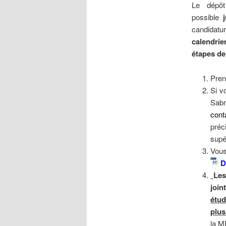
Le dépô
possible
candidatur
calendrie
étapes de 
Pren
Si v
Sabr
cont
préc
supé
V
D
Les
join
étu
plus
la M