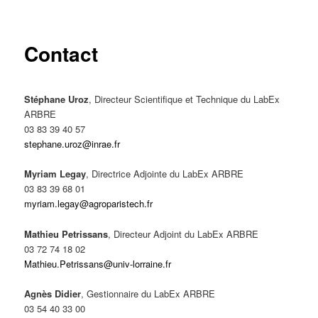
principal
Contact
Stéphane Uroz
, Directeur Scientifique et Technique du LabEx
ARBRE
03 83 39 40 57
stephane.uroz@inrae.fr
Myriam Legay
, Directrice Adjointe du LabEx ARBRE
03 83 39 68 01
myriam.legay@agroparistech.fr
Mathieu Petrissans
, Directeur Adjoint du LabEx ARBRE
03 72 74 18 02
Mathieu.Petrissans@univ-lorraine.fr
Agnès Didier
, Gestionnaire du LabEx ARBRE
03 54 40 33 00