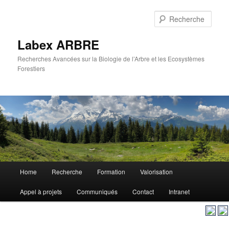
Aller
au
Rech
contenu
principal
Labex ARBRE
Recherches Avancées sur la Biologie de l’Arbre et les Ecosystèmes
Forestiers
Menu
Home
Recherche
Formation
Valorisation
Aller
principal
Appel à projets
Communiqués
Contact
Intranet
au
contenu