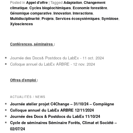
Posted in
Appel d'offre
|
Tagged
Adaptation
,
Changement
climatique
,
Cycles biogéochimiques
,
Economie forestière
,
Génomique comparative
,
Innovation
,
Interactions
,
Multidisciplinarité
,
Projets
,
Services écosystémiques
,
Symbiose
,
Xylosciences
Conférences, séminaires
:
Journée des Docs& Postdocs du LabEx - 11 oct. 2024
Colloque annuel du LabEx ARBRE - 12 nov. 2024
Offres d'emploi
:
ACTUALITÉS / NEWS
Journée atelier projet C4Change – 31/10/24 – Compiègne
Colloque annuel du LabEx ARBRE 12/11/2024
Journée des Docs & Postdocs du LabEx 11/10/24
Cycle de séminaires Séminaire Forêts, Climat et Société –
02/07/24