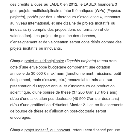
des crédits alloués au LABEX en 2012, le LABEX financera 3
gros projets multidisciplinaires inter-thématiques (WPs) (
flagship
projects
), portés par des « chercheurs d’excellence », reconnus
au niveau international, et une dizaine de projets incitatifs ou
innovants (y compris des propositions de formation et de
valorisation). Les projets de gestion des données,
d’enseignement et de valorisation seront considérés comme des
projets incitatifs ou innovants.
Chaque
projet multidisciplinaire
(
flagship projects
) retenu sera
doté d’une enveloppe budgétaire comprenant une dotation
annuelle de 30 000 € maximum (fonctionnement, missions, petit
équipement, main d’œuvre, etc.) renouvelable trois ans sur
présentation du rapport annuel et d’indicateurs de production
scientifique, d’une bourse de thèse (37 200 €/an sur trois ans)
et/ou d’une allocation postdoctorale (40 500 €/an sur deux ans)
et/ou d’une gratification d’étudiant Master 2. Les co-financements
de bourse de thèse et d’allocation post-doctorale seront
encouragés.
Chaque
projet incitatif, ou innovant
, retenu sera financé par une