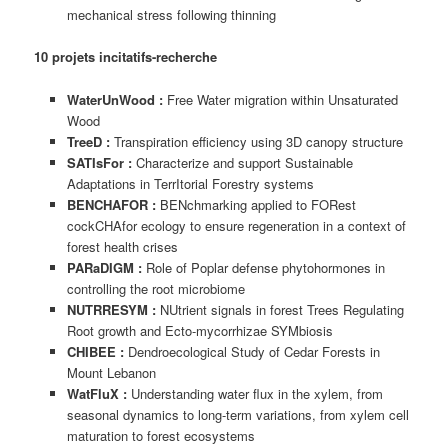
mechanical stress following thinning
10 projets incitatifs-recherche
WaterUnWood :
Free Water migration within Unsaturated
Wood
TreeD :
Transpiration efficiency using 3D canopy structure
SATIsFor :
Characterize and support Sustainable
Adaptations in TerrItorial Forestry systems
BENCHAFOR :
BENchmarking applied to FORest
cockCHAfor ecology to ensure regeneration in a context of
forest health crises
PARaDIGM :
Role of Poplar defense phytohormones in
controlling the root microbiome
NUTRRESYM :
NUtrient signals in forest Trees Regulating
Root growth and Ecto-mycorrhizae SYMbiosis
CHIBEE :
Dendroecological Study of Cedar Forests in
Mount Lebanon
WatFluX :
Understanding water flux in the xylem, from
seasonal dynamics to long-term variations, from xylem cell
maturation to forest ecosystems