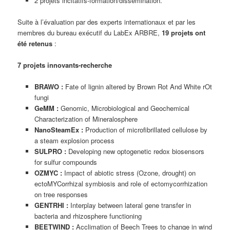
2 projets incitatifs-formation/dissémination.
Suite à l’évaluation par des experts internationaux et par les
membres du bureau exécutif du LabEx ARBRE,
19 projets ont
été retenus
:
7 projets innovants-recherche
BRAWO :
Fate of lignin altered by Brown Rot And White rOt
fungi
GeMM :
Genomic, Microbiological and Geochemical
Characterization of Mineralosphere
NanoSteamEx :
Production of microfibrillated cellulose by
a steam explosion process
SULPRO :
Developing new optogenetic redox biosensors
for sulfur compounds
OZMYC :
Impact of abiotic stress (Ozone, drought) on
ectoMYCorrhizal symbiosis and role of ectomycorrhization
on tree responses
GENTRHI :
Interplay between lateral gene transfer in
bacteria and rhizosphere functioning
BEETWIND :
Acclimation of Beech Trees to change in wind