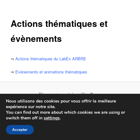
principal
Actions thématiques et
évènements
⇒
Actions thématiques du LabEx ARBRE
⇒
Evènements et animations thématiques
Fièrement propulsé par WordPress
Nous utilisons des cookies pour vous offrir la meilleure
Connexion
expérience sur notre site.
You can find out more about which cookies we are using or
switch them off in
settings
.
Accepter