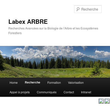
Aller
au
Rech
contenu
principal
Labex ARBRE
Recherches Avancées sur la Biologie de l’Arbre et les Ecosystèmes
Forestiers
Menu
Recherche
Home
Formation
Valorisation
Aller
principal
Appel à projets
Communiqués
Contact
Intranet
au
contenu