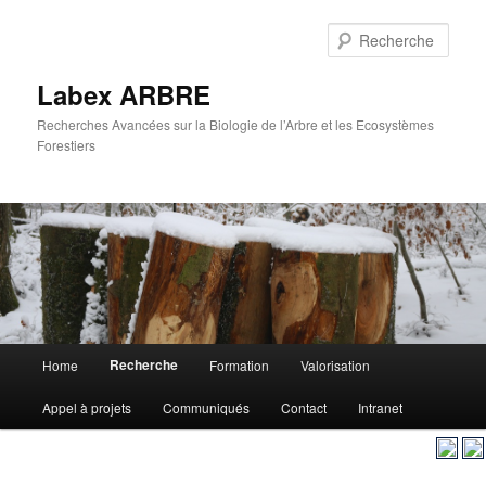
Aller
au
Rech
contenu
principal
Labex ARBRE
Recherches Avancées sur la Biologie de l’Arbre et les Ecosystèmes
Forestiers
Menu
Recherche
Home
Formation
Valorisation
Aller
principal
Appel à projets
Communiqués
Contact
Intranet
au
contenu