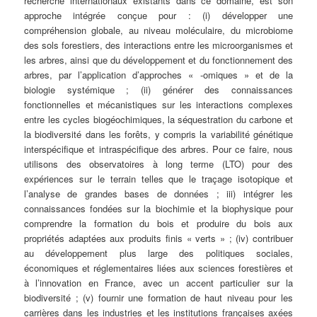
recherche internationaux existants dans ce domaine, est son
approche intégrée conçue pour : (i) développer une
compréhension globale, au niveau moléculaire, du microbiome
des sols forestiers, des interactions entre les microorganismes et
les arbres, ainsi que du développement et du fonctionnement des
arbres, par l’application d’approches « -omiques » et de la
biologie systémique ; (ii) générer des connaissances
fonctionnelles et mécanistiques sur les interactions complexes
entre les cycles biogéochimiques, la séquestration du carbone et
la biodiversité dans les forêts, y compris la variabilité génétique
interspécifique et intraspécifique des arbres. Pour ce faire, nous
utilisons des observatoires à long terme (LTO) pour des
expériences sur le terrain telles que le traçage isotopique et
l’analyse de grandes bases de données ; iii) intégrer les
connaissances fondées sur la biochimie et la biophysique pour
comprendre la formation du bois et produire du bois aux
propriétés adaptées aux produits finis « verts » ; (iv) contribuer
au développement plus large des politiques sociales,
économiques et réglementaires liées aux sciences forestières et
à l’innovation en France, avec un accent particulier sur la
biodiversité ; (v) fournir une formation de haut niveau pour les
carrières dans les industries et les institutions françaises axées