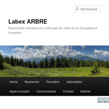
Aller
au
Rech
contenu
principal
Labex ARBRE
Recherches Avancées sur la Biologie de l’Arbre et les Ecosystèmes
Forestiers
Menu
Home
Recherche
Formation
Valorisation
Aller
principal
Appel à projets
Communiqués
Contact
Intranet
au
contenu