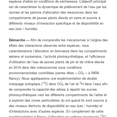
espèces d’arbre en conditions de sécheresse. L’objectif principal
est de caractériser la dynamique de prélèvement de l’eau par les
racines et les patrons d’allocation des ressources dans les
compartiments de jeunes plants élevés en serre et soumis à
différents niveaux d’interaction spécifique et de disponibilité en
eau (sec / humide).
Démarche —
Afin de comprendre les mécanismes à l’origine des
effets des interactions observés entre espèces, nous
caractériserons l’allocation en biomasse dans les compartiments
aériens et souterrains, l’activité photosynthétique, et l’efficience
d’utilisation de l’eau de jeunes plants de pin et de chêne élevés
en 2016 dans des mésocosmes sous conditions
environnementales contrôlées (serres dites « CO
» à INRA
2
Nancy). Nous appliquerons une expérimentation de double
13
2
marquage isotopique (
C dans CO
de l’air et
H dans l’eau) afin
2
de comprendre la capacité des arbres à répartir les sucres
photosynthétiques vers les différents compartiments de l’arbre et
à explorer des zones particulières du sol quand ils sont soumis à
des niveaux distincts de disponibilité en eau (sec / humide) et
d’interactions avec d’autres espèces. En complément de cette
13
expérimentation à Nancy, l’allocation en carbone (marquage
C)