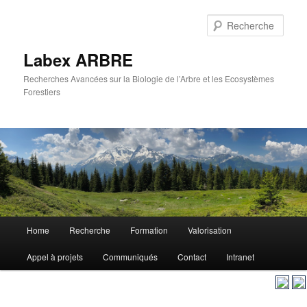
Aller
au
Rech
contenu
principal
Labex ARBRE
Recherches Avancées sur la Biologie de l’Arbre et les Ecosystèmes
Forestiers
Menu
Home
Recherche
Formation
Valorisation
Aller
principal
Appel à projets
Communiqués
Contact
Intranet
au
contenu