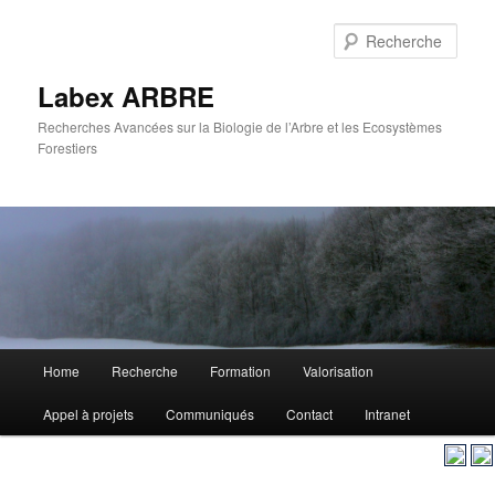
Aller
au
Rech
contenu
principal
Labex ARBRE
Recherches Avancées sur la Biologie de l’Arbre et les Ecosystèmes
Forestiers
Menu
Home
Recherche
Formation
Valorisation
Aller
principal
Appel à projets
Communiqués
Contact
Intranet
au
contenu