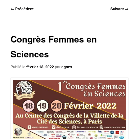
principal
Navigation
←
Précédent
Suivant
→
des
articles
Congrès Femmes en
Sciences
Publié le
février 18, 2022
par
agnes