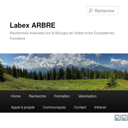
Aller
au
Rech
contenu
principal
Labex ARBRE
Recherches Avancées sur la Biologie de l’Arbre et les Ecosystèmes
Forestiers
Menu
Home
Recherche
Formation
Valorisation
Aller
principal
Appel à projets
Communiqués
Contact
Intranet
au
contenu