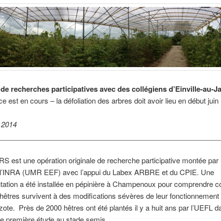
 de recherches participatives avec des collégiens d’Einville-au-J
e est en cours – la défoliation des arbres doit avoir lieu en début juin
n 2014
________________________________________________________
 est une opération originale de recherche participative montée par
 l’INRA (UMR EEF) avec l’appui du Labex ARBRE et du CPIE. Une
tation a été installée en pépinière à Champenoux pour comprendre
hêtres survivent à des modifications sévères de leur fonctionnement
ote. Près de 2000 hêtres ont été plantés il y a huit ans par l’UEFL d
e première étude au stade semis.