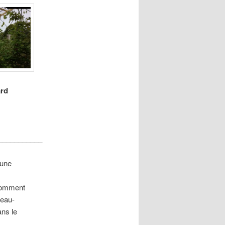
ard
___________
 une
 comment
 eau-
ans le