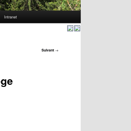
Intranet
Suivant
→
ège