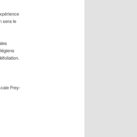
expérience
 sera le
ales
llégiens
éfoliation.
cale Frey-