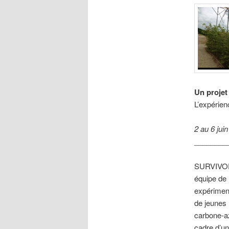
Un projet
L’expérienc
2 au 6 jui
________
SURVIVORS
équipe de
expérimen
de jeunes 
carbone-az
cadre d’un