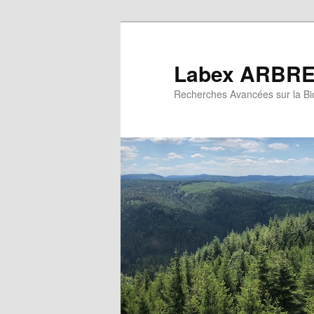
Aller
au
contenu
Labex ARBR
principal
Recherches Avancées sur la Bio