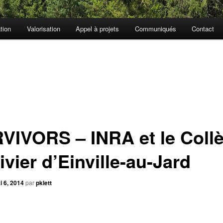
tion
Valorisation
Appel à projets
Communiqués
Contact
VIVORS – INRA et le Coll
vier d’Einville-au-Jard
i 6, 2014
par
pklett