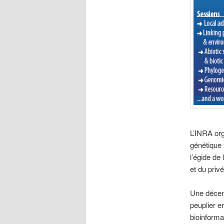
L’INRA org
génétique 
l’égide de
et du privé
Une décenn
peuplier e
bioinforma