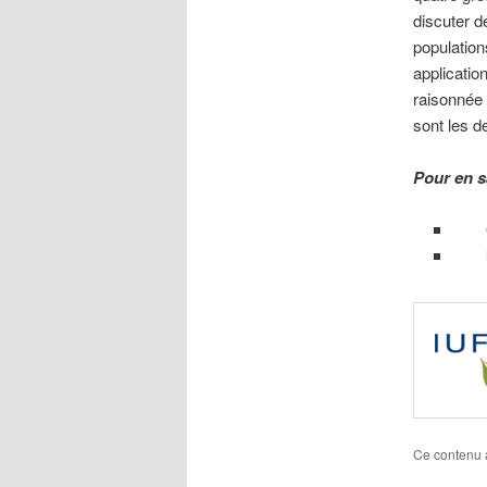
discuter d
population
applicatio
raisonnée 
sont les d
Pour en s
Ce contenu 