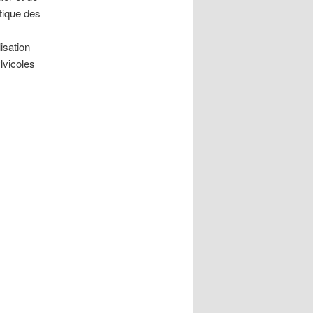
tique des
isation
lvicoles