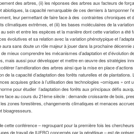
pement des arbres, (ii) les réponses des arbres aux facteurs de forç
et abiotiques, la capacité remarquable de ces derniers à tamponner l’e
ement, leur permettant de faire face à des contraintes chroniques et 
 climatiques extrêmes, et (iii) les bases moléculaires de la variation
 au sein et entre les espèces et la manière dont cette variation a été
rces évolutives et sa relation avec la variation phénotypique et l’adapta
aura sans doute un rôle majeur à jouer dans la prochaine décennie 
 de mieux comprendre les mécanismes d’adaptation et d’évolution d
, mais aussi pour développer et mettre en œuvre des stratégies in
ccélérer l’amélioration des arbres ainsi que la mise en place d’actions
on de la capacité d’adaptation des forêts naturelles et de plantations. 
ces acquises grâce à l’utilisation des technologies «omiques » ont 
énorme pour étudier l’adaptation des forêts aux principaux défis auxqu
ire face au cours du 21ème siècle : demande croissante de bois, pre
 les zones forestières, changements climatiques et menaces accrue
t bioagresseurs.
 de cette conférence – regroupant pour la première fois les chercheur
upes de travail de IUFRO concernés par la génétique – est de présen