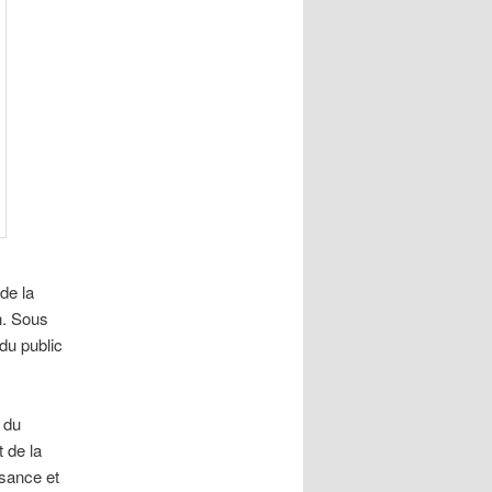
de la
n. Sous
du public
 du
 de la
ssance et