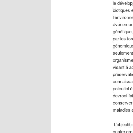
le dévelop
biotiques 
l’environn
événements
génétique,
par les fo
génomique 
seulement
organismes
visant à a
préservati
connaissan
potentiel 
devront fa
conserver
maladies e
L’objectif
quatre gro