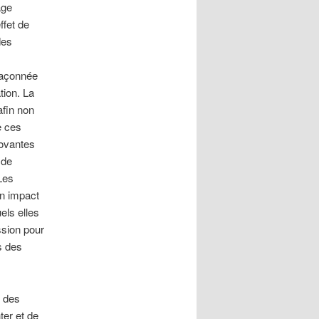
age
ffet de
des
 façonnée
tion. La
afin non
e ces
novantes
 de
Les
un impact
els elles
ssion pour
s des
s des
ter et de