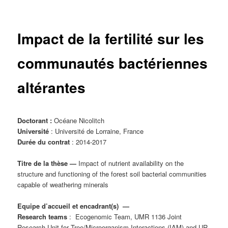
principal
Impact de la fertilité sur les
communautés bactériennes
altérantes
Doctorant :
Océane Nicolitch
Université
: Université de Lorraine, France
Durée du contrat
: 2014-2017
Titre de la thèse
—
Impact of nutrient availability on the
structure and functioning of the forest soil bacterial communities
capable of weathering minerals
Equipe d’accueil et encadrant(s) —
Research teams
:
Ecogenomic Team, UMR 1136 Joint
Research Unit for Tree/Microorganism Interactions (IAM) and UR