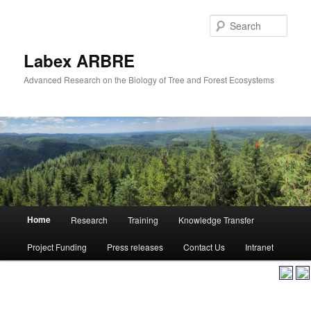
Skip
Skip
to
to
Sear
primary
secondary
content
content
Labex ARBRE
Advanced Research on the Biology of Tree and Forest Ecosystems
Main
Home
Research
Training
Knowledge Transfer
Skip
Skip
menu
Project Funding
Press releases
Contact Us
Intranet
to
to
primary
secondary
content
content