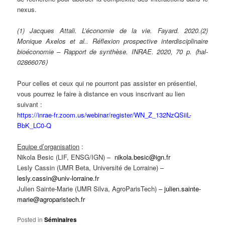
nexus.
(1) Jacques Attali. L’économie de la vie. Fayard. 2020.(2)
Monique Axelos et al.. Réflexion prospective interdisciplinaire
bioéconomie – Rapport de synthèse. INRAE. 2020, 70 p. ⟨hal-
02866076⟩
Pour celles et ceux qui ne pourront pas assister en présentiel,
vous pourrez le faire à distance en vous inscrivant au lien
suivant :
https://inrae-fr.zoom.us/webinar/register/WN_Z_132NzQSiiL-
BbK_LC0-Q
Equipe d’organisation
:
Nikola Besic (LIF, ENSG/IGN) –
nikola.besic@ign.fr
Lesly Cassin (UMR Beta, Université de Lorraine) –
lesly.cassin@univ-lorraine.fr
Julien Sainte-Marie (UMR Silva, AgroParisTech) –
julien.sainte-
marie@agroparistech.fr
Posted in
Séminaires