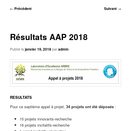
principal
Navigation
←
Précédent
Suivant
→
des
articles
Résultats AAP 2018
Publié le
janvier 19, 2018
par
admin
RESULTATS
Pour ce septième appel à projet,
34 projets ont été déposés
:
15 projets innovants-recherche
16 projets incitatifs-recherche