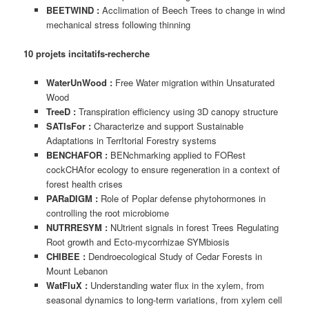
BEETWIND :
Acclimation of Beech Trees to change in wind
mechanical stress following thinning
10 projets incitatifs-recherche
WaterUnWood :
Free Water migration within Unsaturated
Wood
TreeD :
Transpiration efficiency using 3D canopy structure
SATIsFor :
Characterize and support Sustainable
Adaptations in TerrItorial Forestry systems
BENCHAFOR :
BENchmarking applied to FORest
cockCHAfor ecology to ensure regeneration in a context of
forest health crises
PARaDIGM :
Role of Poplar defense phytohormones in
controlling the root microbiome
NUTRRESYM :
NUtrient signals in forest Trees Regulating
Root growth and Ecto-mycorrhizae SYMbiosis
CHIBEE :
Dendroecological Study of Cedar Forests in
Mount Lebanon
WatFluX :
Understanding water flux in the xylem, from
seasonal dynamics to long-term variations, from xylem cell