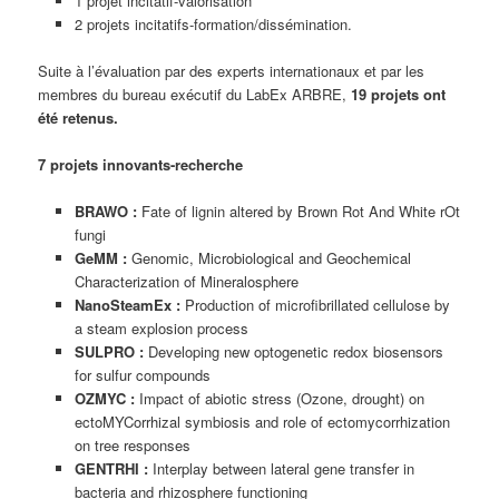
1 projet incitatif-valorisation
2 projets incitatifs-formation/dissémination.
Suite à l’évaluation par des experts internationaux et par les
membres du bureau exécutif du LabEx ARBRE,
19 projets ont
été retenus.
7 projets innovants-recherche
BRAWO :
Fate of lignin altered by Brown Rot And White rOt
fungi
GeMM :
Genomic, Microbiological and Geochemical
Characterization of Mineralosphere
NanoSteamEx :
Production of microfibrillated cellulose by
a steam explosion process
SULPRO :
Developing new optogenetic redox biosensors
for sulfur compounds
OZMYC :
Impact of abiotic stress (Ozone, drought) on
ectoMYCorrhizal symbiosis and role of ectomycorrhization
on tree responses
GENTRHI :
Interplay between lateral gene transfer in
bacteria and rhizosphere functioning