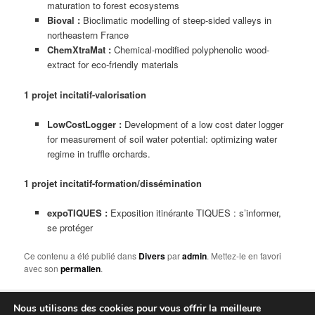
maturation to forest ecosystems
Bioval :
Bioclimatic modelling of steep-sided valleys in
northeastern France
ChemXtraMat :
Chemical-modified polyphenolic wood-
extract for eco-friendly materials
1 projet incitatif-valorisation
LowCostLogger :
Development of a low cost dater logger
for measurement of soil water potential: optimizing water
regime in truffle orchards.
1 projet incitatif-formation/dissémination
expoTIQUES :
Exposition itinérante TIQUES : s’informer,
se protéger
Ce contenu a été publié dans
Divers
par
admin
. Mettez-le en favori
avec son
permalien
.
Nous utilisons des cookies pour vous offrir la meilleure