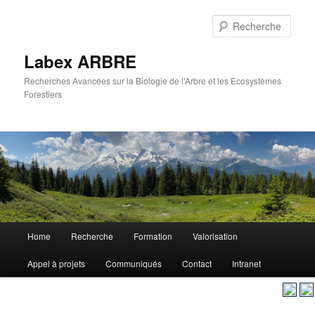
Aller
au
Rech
contenu
principal
Labex ARBRE
Recherches Avancées sur la Biologie de l’Arbre et les Ecosystèmes
Forestiers
Menu
Home
Recherche
Formation
Valorisation
Aller
principal
Appel à projets
Communiqués
Contact
Intranet
au
contenu