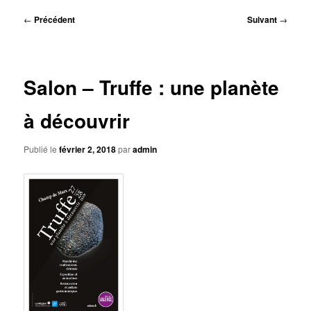
principal
Navigation
←
Précédent
Suivant
→
des
articles
Salon – Truffe : une planète
à découvrir
Publié le
février 2, 2018
par
admin