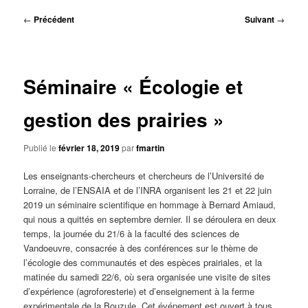
principal
Navigation
←
Précédent
Suivant
→
des
articles
Séminaire « Écologie et
gestion des prairies »
Publié le
février 18, 2019
par
fmartin
Les enseignants-chercheurs et chercheurs de l’Université de
Lorraine, de l’ENSAIA et de l’INRA organisent les 21 et 22 juin
2019 un séminaire scientifique en hommage à Bernard Amiaud,
qui nous a quittés en septembre dernier. Il se déroulera en deux
temps, la journée du 21/6 à la faculté des sciences de
Vandoeuvre, consacrée à des conférences sur le thème de
l’écologie des communautés et des espèces prairiales, et la
matinée du samedi 22/6, où sera organisée une visite de sites
d’expérience (agroforesterie) et d’enseignement à la ferme
expérimentale de la Bouzule. Cet événement est ouvert à tous,