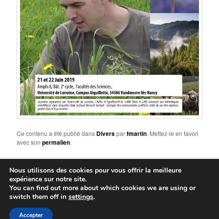
Ce contenu a été publié dans
Divers
par
fmartin
. Mettez-le en favori
avec son
permalien
.
Nous utilisons des cookies pour vous offrir la meilleure
Fièrement propulsé par WordPress
expérience sur notre site.
You can find out more about which cookies we are using or
Connexion
switch them off in
settings
.
Accepter