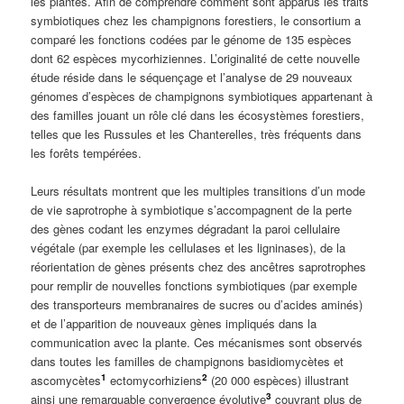
les plantes. Afin de comprendre comment sont apparus les traits
symbiotiques chez les champignons forestiers, le consortium a
comparé les fonctions codées par le génome de 135 espèces
dont 62 espèces mycorhiziennes. L’originalité de cette nouvelle
étude réside dans le séquençage et l’analyse de 29 nouveaux
génomes d’espèces de champignons symbiotiques appartenant à
des familles jouant un rôle clé dans les écosystèmes forestiers,
telles que les Russules et les Chanterelles, très fréquents dans
les forêts tempérées.
Leurs résultats montrent que les multiples transitions d’un mode
de vie saprotrophe à symbiotique s’accompagnent de la perte
des gènes codant les enzymes dégradant la paroi cellulaire
végétale (par exemple les cellulases et les ligninases), de la
réorientation de gènes présents chez des ancêtres saprotrophes
pour remplir de nouvelles fonctions symbiotiques (par exemple
des transporteurs membranaires de sucres ou d’acides aminés)
et de l’apparition de nouveaux gènes impliqués dans la
communication avec la plante. Ces mécanismes sont observés
dans toutes les familles de champignons basidiomycètes et
1
2
ascomycètes
ectomycorhiziens
(20 000 espèces) illustrant
3
ainsi une remarquable convergence évolutive
couvrant plus de