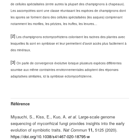
de cellules spécialisées (entre autres la plupart des champignons à chapeaux).
Les ascomycètes sont une classe réunissant les espèces de champignons dont
les spores se forment dans des cellules spécialisées (les asques) comprenant
notamment les morilles, les pézizes, les truffes, les levures…
[2]
Les champignons ectomycorhiziens colonisent les racines des plantes avec
lesquelles ils sont en symbiose et leur permettent d’avoir accès plus facilement à
des minéraux.
[3]
On parle de convergence évolutive lorsque plusieurs espèces différentes
soumise aux même contraintes environnementales adoptent des réponses
adaptatives similaires, ici la symbiose ectomycorhizienne.
Référence
Miyauchi, S., Kiss, E., Kuo, A.
et al.
Large-scale genome
sequencing of mycorrhizal fungi provides insights into the early
evolution of symbiotic traits.
Nat Commun
11,
5125 (2020).
https://doi.org/10.1038/s41467-020-18795-w