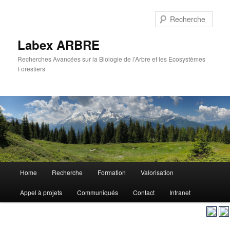
Aller
au
Rech
contenu
principal
Labex ARBRE
Recherches Avancées sur la Biologie de l’Arbre et les Ecosystèmes
Forestiers
Menu
Home
Recherche
Formation
Valorisation
Aller
principal
Appel à projets
Communiqués
Contact
Intranet
au
contenu