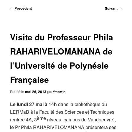
principal
Navigation
←
Précédent
Suivant
→
des
articles
Visite du Professeur Phila
RAHARIVELOMANANA de
l’Université de Polynésie
Française
Publié le
mai 26, 2013
par
fmartin
Le lundi 27 mai à 14h
dans la bibliothèque du
LERMaB à la Faculté des Sciences et Techniques
ème
(entrée 4A, 3
niveau, campus de Vandoeuvre),
le Pr Phila RAHARIVELOMANANA présentera ses