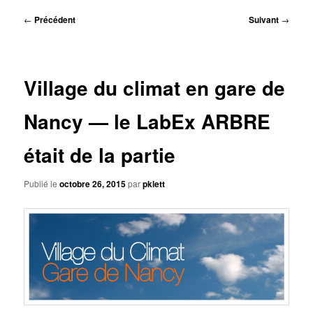
principal
Navigation
←
Précédent
Suivant
→
des
articles
Village du climat en gare de
Nancy — le LabEx ARBRE
était de la partie
Publié le
octobre 26, 2015
par
pklett