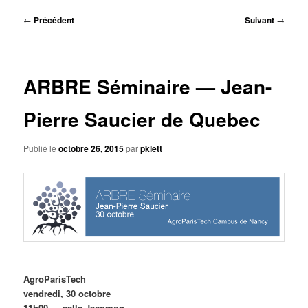
principal
Navigation
←
Précédent
Suivant
→
des
articles
ARBRE Séminaire — Jean-
Pierre Saucier de Quebec
Publié le
octobre 26, 2015
par
pklett
AgroParisTech
vendredi, 30 octobre
11h00 — salle Jacomon