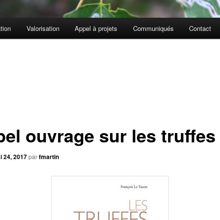
tion
Valorisation
Appel à projets
Communiqués
Contact
bel ouvrage sur les truffe
i 24, 2017
par
fmartin