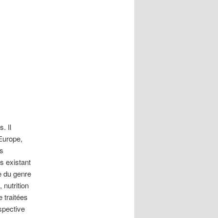
. Il
Europe,
es
ns existant
ie du genre
 nutrition
 traitées
spective