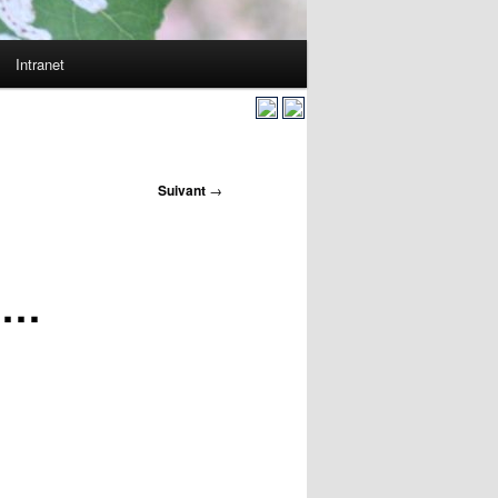
Intranet
Suivant
→
s …