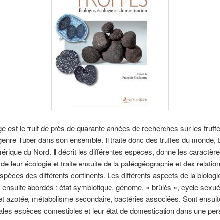
e est le fruit de près de quarante années de recherches sur les truffes
genre Tuber dans son ensemble. Il traite donc des truffes du monde, 
érique du Nord. Il décrit les différentes espèces, donne les caractèr
 de leur écologie et traite ensuite de la paléogéographie et des relatio
espèces des différents continents. Les différents aspects de la biolog
 ensuite abordés : état symbiotique, génome, « brûlés », cycle sexué,
t azotée, métabolisme secondaire, bactéries associées. Sont ensuite
pales espèces comestibles et leur état de domestication dans une per