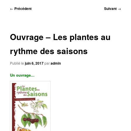
principal
Navigation
←
Précédent
Suivant
→
des
articles
Ouvrage – Les plantes au
rythme des saisons
Publié le
juin 6, 2017
par
admin
Un ouvrage…