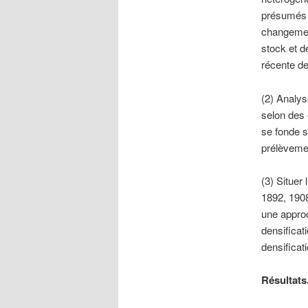
présumés s
changement
stock et d
récente de
(2) Analy
selon des
se fonde s
prélèveme
(3) Situer
1892, 1908
une approc
densificati
densificat
Résultats