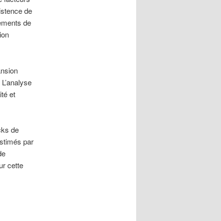
istence de
gements de
ion
ansion
 L’analyse
té et
cks de
estimés par
de
ur cette