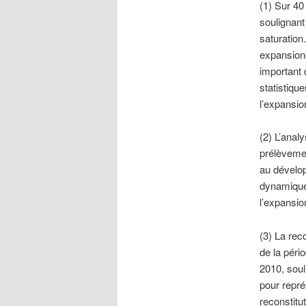
(1) Sur 40
soulignant
saturation.
expansions
important 
statistique
l’expansio
(2) L’ana
prélèvemen
au dévelo
dynamiques
l’expansio
(3) La rec
de la péri
2010, soul
pour représ
reconstitu