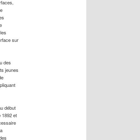
rfaces,
de
les
e
èles
urface sur
au des
êts jeunes
de
pliquant
au début
 1892 et
cessaire
la
 des