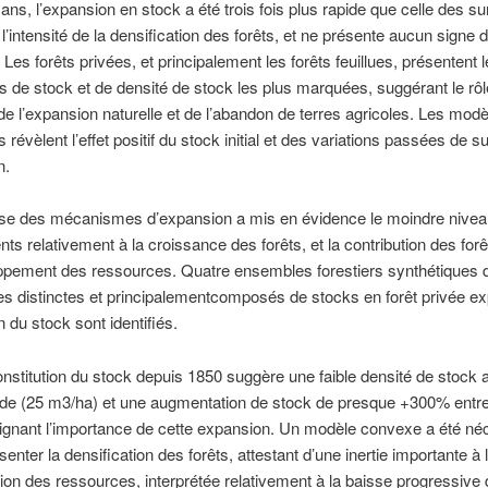
 ans, l’expansion en stock a été trois fois plus rapide que celle des su
 l’intensité de la densification des forêts, et ne présente aucun signe 
 Les forêts privées, et principalement les forêts feuillues, présentent 
 de stock et de densité de stock les plus marquées, suggérant le rôl
de l’expansion naturelle et de l’abandon de terres agricoles. Les mod
s révèlent l’effet positif du stock initial et des variations passées de s
n.
lyse des mécanismes d’expansion a mis en évidence le moindre nive
ts relativement à la croissance des forêts, et la contribution des for
ppement des ressources. Quatre ensembles forestiers synthétiques 
 distinctes et principalementcomposés de stocks en forêt privée ex
n du stock sont identifiés.
onstitution du stock depuis 1850 suggère une faible densité de stock 
ode (25 m3/ha) et une augmentation de stock de presque +300% entre
ignant l’importance de cette expansion. Un modèle convexe a été né
enter la densification des forêts, attestant d’une inertie importante à 
tion des ressources, interprétée relativement à la baisse progressive