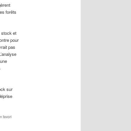
gèrent
es forêts
 stock et
ontre pour
vrait pas
L’analyse
 une
s
ock sur
déprise
n favori