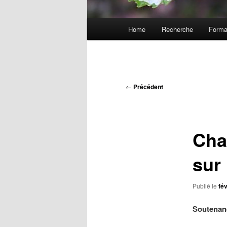
Menu
Home
Recherche
Forma
Aller
principal
au
contenu
Navigation
←
Précédent
des
principal
articles
Cha
sur 
Publié le
fév
Soutenanc