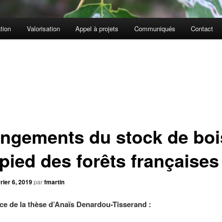
tion
Valorisation
Appel à projets
Communiqués
Contact
ngements du stock de boi
pied des forêts françaises
rier 6, 2019
par
fmartin
e de la thèse d’Anaïs Denardou-Tisserand :