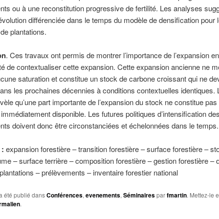
ts ou à une reconstitution progressive de fertilité. Les analyses sug
évolution différenciée dans le temps du modèle de densification pour l
de plantations.
on
. Ces travaux ont permis de montrer l’importance de l’expansion en
té de contextualiser cette expansion. Cette expansion ancienne ne m
aucune saturation et constitue un stock de carbone croissant qui ne de
ans les prochaines décennies à conditions contextuelles identiques. 
vèle qu’une part importante de l’expansion du stock ne constitue pas
immédiatement disponible. Les futures politiques d’intensification de
ts doivent donc être circonstanciées et échelonnées dans le temps.
 :
expansion forestière – transition forestière – surface forestière – st
ume – surface terrière – composition forestière – gestion forestière – 
 plantations – prélèvements – inventaire forestier national
a été publié dans
Conférences
,
evenements
,
Séminaires
par
fmartin
. Mettez-le e
rmalien
.