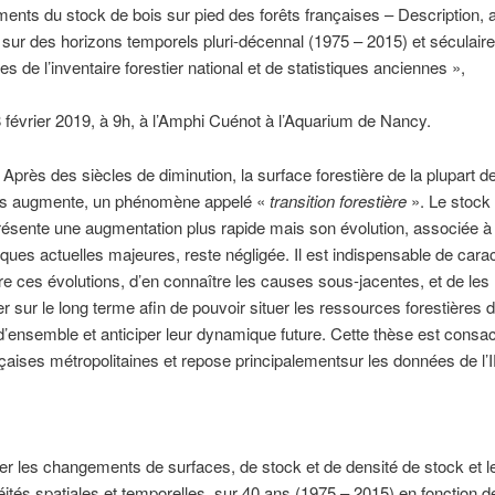
nts du stock de bois sur pied des forêts françaises – Description, 
 sur des horizons temporels pluri-décennal (1975 – 2015) et séculaire 
s de l’inventaire forestier national et de statistiques anciennes »,
 février 2019, à 9h, à l’Amphi Cuénot à l’Aquarium de Nancy.
Après des siècles de diminution, la surface forestière de la plupart 
s augmente, un phénomène appelé «
transition forestière
». Le stock
résente une augmentation plus rapide mais son évolution, associée à
ques actuelles majeures, reste négligée. Il est indispensable de carac
 ces évolutions, d’en connaître les causes sous-jacentes, et de les
er sur le long terme afin de pouvoir situer les ressources forestières
ed’ensemble et anticiper leur dynamique future. Cette thèse est consa
nçaises métropolitaines et repose principalementsur les données de l’
er les changements de surfaces, de stock et de densité de stock et l
ités spatiales et temporelles, sur 40 ans (1975 – 2015) en fonction d