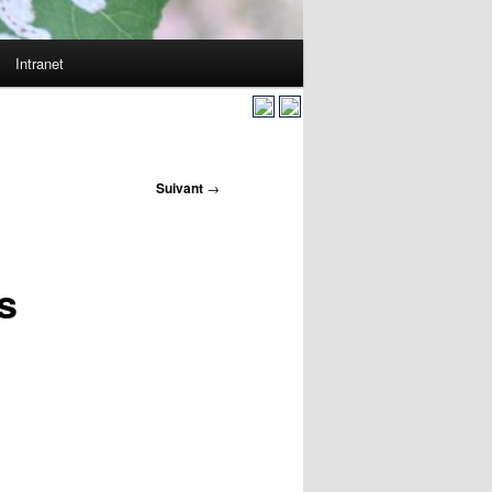
Intranet
Suivant
→
s