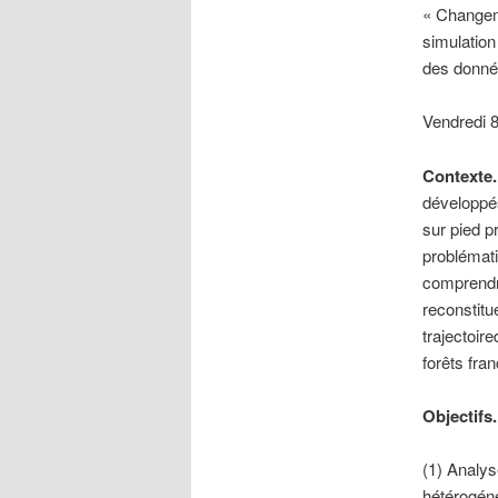
« Changeme
simulation
des donnée
Vendredi 8
Contexte.
développé
sur pied p
problémati
comprendre
reconstitu
trajectoir
forêts fra
Objectifs.
(1) Analys
hétérogéné