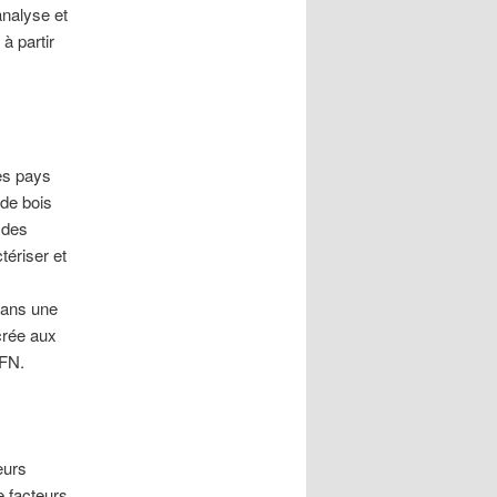
analyse et
à partir
des pays
 de bois
 des
tériser et
 dans une
crée aux
IFN.
eurs
e facteurs