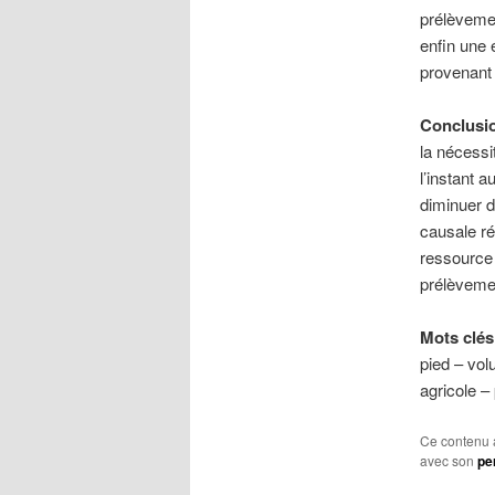
prélèvemen
enfin une 
provenant 
Conclusi
la nécessi
l’instant 
diminuer d
causale ré
ressource 
prélèvemen
Mots clés
pied – vol
agricole –
Ce contenu 
avec son
pe