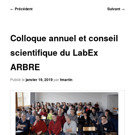
principal
Navigation
←
Précédent
Suivant
→
des
articles
Colloque annuel et conseil
scientifique du LabEx
ARBRE
Publié le
janvier 19, 2019
par
fmartin