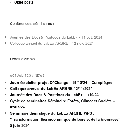
Post
←
Older posts
navigation
Conférences, séminaires
:
Journée des Docs& Postdocs du LabEx - 11 oct. 2024
Colloque annuel du LabEx ARBRE - 12 nov. 2024
Offres d'emploi
:
ACTUALITÉS / NEWS
Journée atelier projet C4Change – 31/10/24 – Compiègne
Colloque annuel du LabEx ARBRE 12/11/2024
Journée des Docs & Postdocs du LabEx 11/10/24
Cycle de séminaires Séminaire Forêts, Climat et Société –
02/07/24
Séminaire thématique du LabEx ARBRE WP3 :
“Transformation thermochimique du bois et de la biomasse”
5 juin 2024