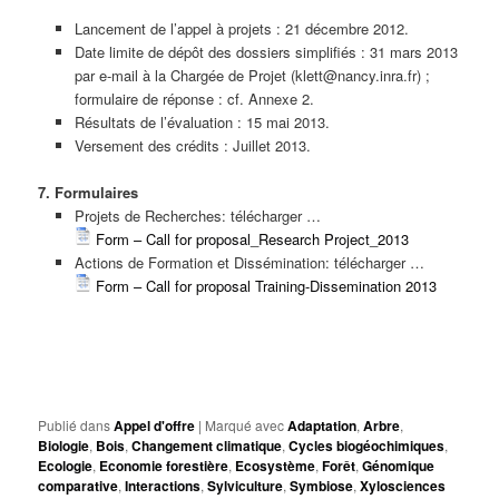
Lancement de l’appel à projets : 21 décembre 2012.
Date limite de dépôt des dossiers simplifiés : 31 mars 2013
par e-mail à la Chargée de Projet (klett@nancy.inra.fr) ;
formulaire de réponse : cf. Annexe 2.
Résultats de l’évaluation : 15 mai 2013.
Versement des crédits : Juillet 2013.
7. Formulaires
Projets de Recherches: télécharger …
Form – Call for proposal_Research Project_2013
Actions de Formation et Dissémination: télécharger …
Form – Call for proposal Training-Dissemination 2013
Publié dans
Appel d'offre
|
Marqué avec
Adaptation
,
Arbre
,
Biologie
,
Bois
,
Changement climatique
,
Cycles biogéochimiques
,
Ecologie
,
Economie forestière
,
Ecosystème
,
Forêt
,
Génomique
comparative
,
Interactions
,
Sylviculture
,
Symbiose
,
Xylosciences