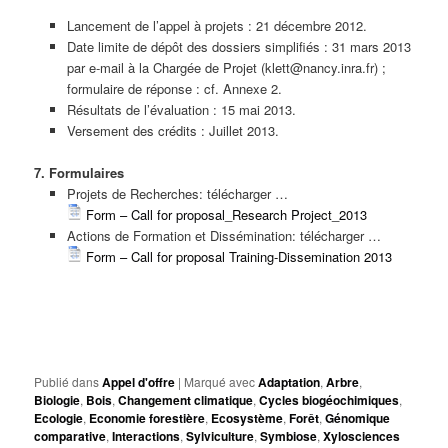
Lancement de l’appel à projets : 21 décembre 2012.
Date limite de dépôt des dossiers simplifiés : 31 mars 2013
par e-mail à la Chargée de Projet (klett@nancy.inra.fr) ;
formulaire de réponse : cf. Annexe 2.
Résultats de l’évaluation : 15 mai 2013.
Versement des crédits : Juillet 2013.
7. Formulaires
Projets de Recherches: télécharger …
Form – Call for proposal_Research Project_2013
Actions de Formation et Dissémination: télécharger …
Form – Call for proposal Training-Dissemination 2013
Publié dans
Appel d'offre
|
Marqué avec
Adaptation
,
Arbre
,
Biologie
,
Bois
,
Changement climatique
,
Cycles biogéochimiques
,
Ecologie
,
Economie forestière
,
Ecosystème
,
Forêt
,
Génomique
comparative
,
Interactions
,
Sylviculture
,
Symbiose
,
Xylosciences