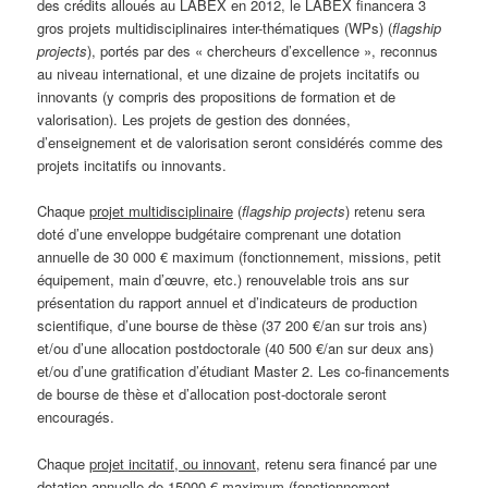
des crédits alloués au LABEX en 2012, le LABEX financera 3
gros projets multidisciplinaires inter-thématiques (WPs) (
flagship
projects
), portés par des « chercheurs d’excellence », reconnus
au niveau international, et une dizaine de projets incitatifs ou
innovants (y compris des propositions de formation et de
valorisation). Les projets de gestion des données,
d’enseignement et de valorisation seront considérés comme des
projets incitatifs ou innovants.
Chaque
projet multidisciplinaire
(
flagship projects
) retenu sera
doté d’une enveloppe budgétaire comprenant une dotation
annuelle de 30 000 € maximum (fonctionnement, missions, petit
équipement, main d’œuvre, etc.) renouvelable trois ans sur
présentation du rapport annuel et d’indicateurs de production
scientifique, d’une bourse de thèse (37 200 €/an sur trois ans)
et/ou d’une allocation postdoctorale (40 500 €/an sur deux ans)
et/ou d’une gratification d’étudiant Master 2. Les co-financements
de bourse de thèse et d’allocation post-doctorale seront
encouragés.
Chaque
projet incitatif, ou innovant
, retenu sera financé par une
dotation annuelle de 15000 € maximum (fonctionnement,