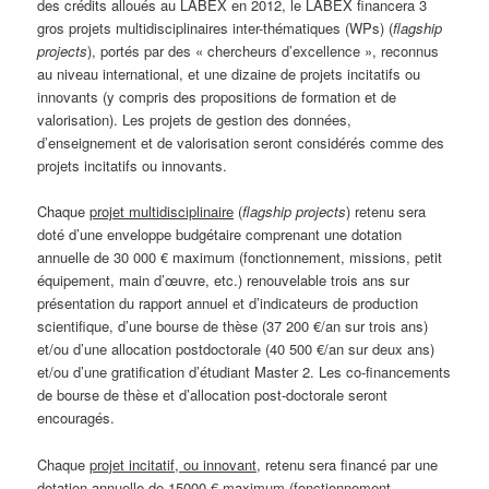
des crédits alloués au LABEX en 2012, le LABEX financera 3
gros projets multidisciplinaires inter-thématiques (WPs) (
flagship
projects
), portés par des « chercheurs d’excellence », reconnus
au niveau international, et une dizaine de projets incitatifs ou
innovants (y compris des propositions de formation et de
valorisation). Les projets de gestion des données,
d’enseignement et de valorisation seront considérés comme des
projets incitatifs ou innovants.
Chaque
projet multidisciplinaire
(
flagship projects
) retenu sera
doté d’une enveloppe budgétaire comprenant une dotation
annuelle de 30 000 € maximum (fonctionnement, missions, petit
équipement, main d’œuvre, etc.) renouvelable trois ans sur
présentation du rapport annuel et d’indicateurs de production
scientifique, d’une bourse de thèse (37 200 €/an sur trois ans)
et/ou d’une allocation postdoctorale (40 500 €/an sur deux ans)
et/ou d’une gratification d’étudiant Master 2. Les co-financements
de bourse de thèse et d’allocation post-doctorale seront
encouragés.
Chaque
projet incitatif, ou innovant
, retenu sera financé par une
dotation annuelle de 15000 € maximum (fonctionnement,