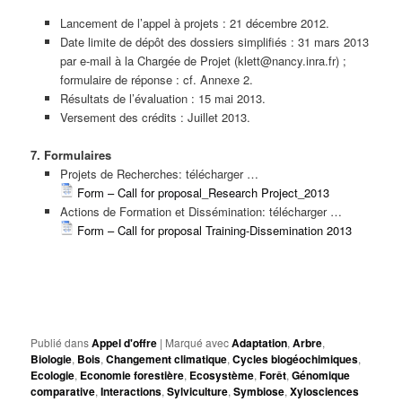
Lancement de l’appel à projets : 21 décembre 2012.
Date limite de dépôt des dossiers simplifiés : 31 mars 2013
par e-mail à la Chargée de Projet (klett@nancy.inra.fr) ;
formulaire de réponse : cf. Annexe 2.
Résultats de l’évaluation : 15 mai 2013.
Versement des crédits : Juillet 2013.
7. Formulaires
Projets de Recherches: télécharger …
Form – Call for proposal_Research Project_2013
Actions de Formation et Dissémination: télécharger …
Form – Call for proposal Training-Dissemination 2013
Publié dans
Appel d'offre
|
Marqué avec
Adaptation
,
Arbre
,
Biologie
,
Bois
,
Changement climatique
,
Cycles biogéochimiques
,
Ecologie
,
Economie forestière
,
Ecosystème
,
Forêt
,
Génomique
comparative
,
Interactions
,
Sylviculture
,
Symbiose
,
Xylosciences