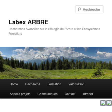
Aller
Aller
au
au
Rech
contenu
contenu
principal
secondaire
Labex ARBRE
Recherches Avancées sur la Biologie de l’Arbre et les Ecosystèmes
Forestiers
Menu
Home
Recherche
Formation
Valorisation
Aller
Aller
principal
Appel à projets
Communiqués
Contact
Intranet
au
au
contenu
contenu