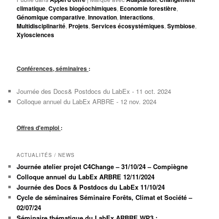
climatique
,
Cycles biogéochimiques
,
Economie forestière
,
Génomique comparative
,
Innovation
,
Interactions
,
Multidisciplinarité
,
Projets
,
Services écosystémiques
,
Symbiose
,
Xylosciences
Conférences, séminaires
:
Journée des Docs& Postdocs du LabEx - 11 oct. 2024
Colloque annuel du LabEx ARBRE - 12 nov. 2024
Offres d'emploi
:
ACTUALITÉS / NEWS
Journée atelier projet C4Change – 31/10/24 – Compiègne
Colloque annuel du LabEx ARBRE 12/11/2024
Journée des Docs & Postdocs du LabEx 11/10/24
Cycle de séminaires Séminaire Forêts, Climat et Société –
02/07/24
Séminaire thématique du LabEx ARBRE WP3 :