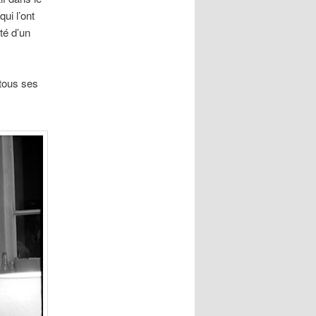
ui l’ont
té d’un
 tous ses