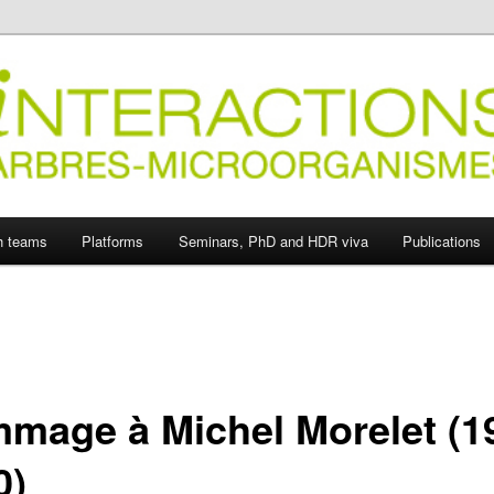
ions Arbres-Microorganismes
h teams
Platforms
Seminars, PhD and HDR viva
Publications
mage à Michel Morelet (1
0)