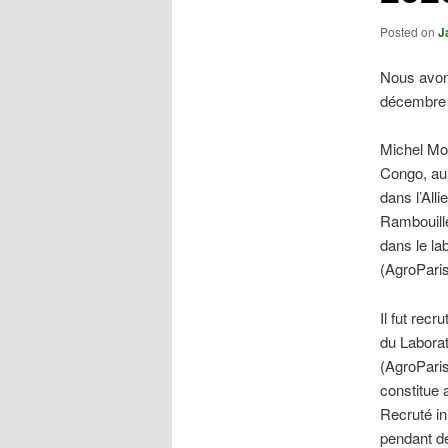
Posted on
J
Nous avons
décembre 
Michel Mor
Congo, au 
dans l’All
Rambouille
dans le la
(AgroPari
Il fut recr
du Laborat
(AgroPari
constitue 
Recruté in
pendant d