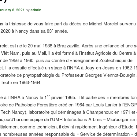
anuary 6, 2021
by
admin
 la tristesse de vous faire part du décès de Michel Morelet survenu 
2020 à Nancy dans sa 83
année.
e
elet est né le 20 mai 1938 à Brazzaville. Après une enfance et une sc
Viêt Nam, puis au Mali, il a été formé à l’Institut Agricole du Centre 
ier de 1956 à 1960, puis au Centre d’Enseignement Zootechnique de
t. Il a ensuite effectué un stage à l’INRA à Jouy-en-Josas en 1962-1
boratoire de phytopathologie du Professeur Georges Viennot-Bourgin 
sTech) en 1963-1964.
uté à l’INRA à Nancy le 1
janvier 1965. Il fit partie des « membres fo
er
oire de Pathologie Forestière créé en 1964 par Louis Lanier à l’EN
sTech Nancy), laboratoire qui déménagea à Champenoux en 1971 et 
aujourd’hui une équipe de l’UMR Interactions Arbres – Microorganism
itialement comme technicien, il devint rapidement Ingénieur d’Etude. Il
e nombreuses années responsable du « Service de détermination » 