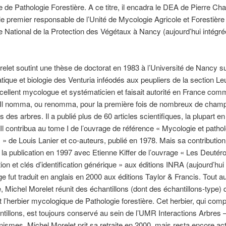
e de Pathologie Forestière. A ce titre, il encadra le DEA de Pierre Cha
 le premier responsable de l’Unité de Mycologie Agricole et Forestière
e National de la Protection des Végétaux à Nancy (aujourd’hui intégré
elet soutint une thèse de doctorat en 1983 à l’Université de Nancy su
ique et biologie des Venturia inféodés aux peupliers de la section Leu
xcellent mycologue et systématicien et faisait autorité en France com
r. Il nomma, ou renomma, pour la première fois de nombreux de cham
 des arbres. Il a publié plus de 60 articles scientifiques, la plupart e
 Il contribua au tome I de l’ouvrage de référence « Mycologie et patho
s » de Louis Lanier et co-auteurs, publié en 1978. Mais sa contribution
t la publication en 1997 avec Etienne Kiffer de l’ouvrage « Les Deuté
tion et clés d’identification générique » aux éditions INRA (aujourd’hu
e fut traduit en anglais en 2000 aux éditions Taylor & Francis. Tout a
e, Michel Morelet réunit des échantillons (dont des échantillons-type) 
t l’herbier mycologique de Pathologie forestière. Cet herbier, qui com
tillons, est toujours conservé au sein de l’UMR Interactions Arbres 
ismes. Michel Morelet prit sa retraite en 2000, mais resta encore act