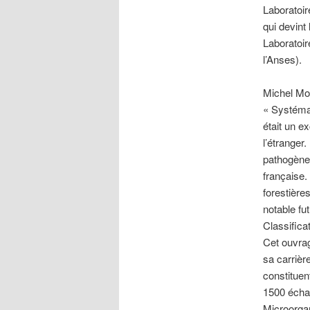
Laboratoir
qui devint
Laboratoir
l’Anses).
Michel Mor
« Systémat
était un e
l’étrange
pathogènes
française.
forestière
notable fu
Classifica
Cet ouvrag
sa carrièr
constituen
1500 échan
Microorgan