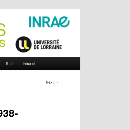
Staff
Intranet
Next
→
938-