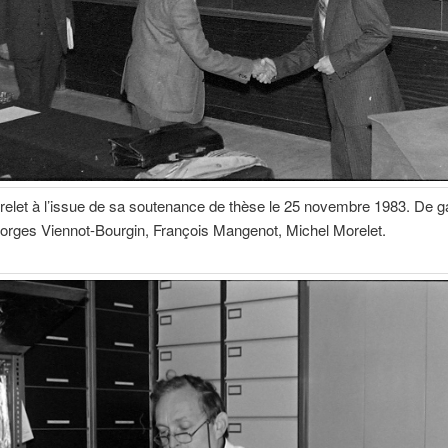
elet à l’issue de sa soutenance de thèse le 25 novembre 1983. De 
eorges Viennot-Bourgin, François Mangenot, Michel Morelet.