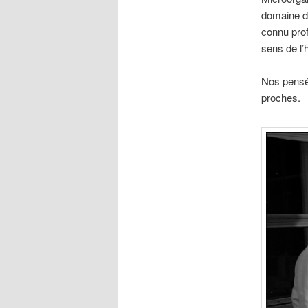
domaine d
connu prof
sens de l’
Nos pensée
proches.