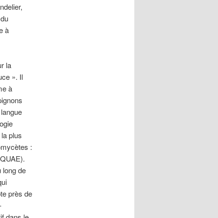
ndelier,
 du
e à
r la
ce ». Il
me à
pignons
n langue
logie
 la plus
romycètes :
i QUAE).
u long de
qui
pte près de
–
if dans le