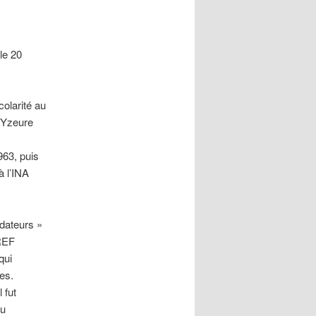
le 20
olarité au
à Yzeure
963, puis
à l’INA
ndateurs »
GREF
qui
es.
 fut
du